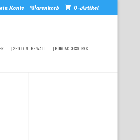
in Konto
Warenkorb
0-Artikel
ER
| SPOT ON THE WALL
| BÜROACCESSOIRES