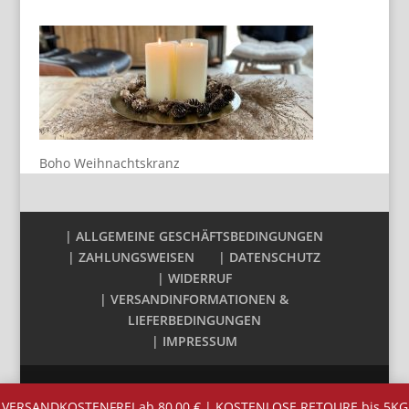
Boho Weihnachtskranz
| ALLGEMEINE GESCHÄFTSBEDINGUNGEN
| ZAHLUNGSWEISEN
| DATENSCHUTZ
| WIDERRUF
| VERSANDINFORMATIONEN &
LIEFERBEDINGUNGEN
| IMPRESSUM
VERSANDKOSTENFREI ab 80,00 € | KOSTENLOSE RETOURE bis 5KG