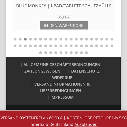
|
BLUE MONKEY | I-PAD/TABLETT-SCHUTZHÜLLE
36,00
€
IN DEN WARENKORB
| ALLGEMEINE GESCHÄFTSBEDINGUNGEN
| ZAHLUNGSWEISEN
| DATENSCHUTZ
| WIDERRUF
| VERSANDINFORMATIONEN &
LIEFERBEDINGUNGEN
| IMPRESSUM
VERSANDKOSTENFREI ab 80,00 € | KOSTENLOSE RETOURE bis 5KG
innerhalb Deutschland
Ausblenden