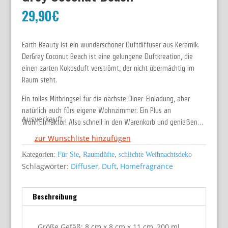
29,90
€
Earth Beauty ist ein wunderschöner Duftdiffuser aus Keramik.
DerGrey Coconut Beach ist eine gelungene Duftkreation, die
einen zarten Kokosduft verströmt, der nicht übermächtig im
Raum steht.
Ein tolles Mitbringsel für die nächste Diner-Einladung, aber
natürlich auch fürs eigene Wohnzimmer. Ein Plus an
Ausverkauft
Wohlfühlfaktor! Also schnell in den Warenkorb und genießen…
zur Wunschliste hinzufügen
Kategorien:
Für Sie
,
Raumdüfte
,
schlichte Weihnachtsdeko
Schlagwörter:
Diffuser
,
Duft
,
Homefragrance
Beschreibung
Größe Gefäß: 8 cm x 8 cm x 11 cm, 200 ml