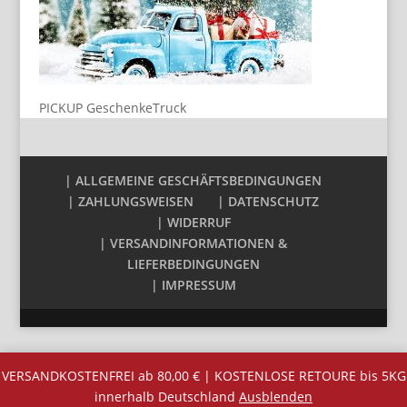
PICKUP GeschenkeTruck
| ALLGEMEINE GESCHÄFTSBEDINGUNGEN
| ZAHLUNGSWEISEN
| DATENSCHUTZ
| WIDERRUF
| VERSANDINFORMATIONEN &
LIEFERBEDINGUNGEN
| IMPRESSUM
VERSANDKOSTENFREI ab 80,00 € | KOSTENLOSE RETOURE bis 5KG
innerhalb Deutschland
Ausblenden