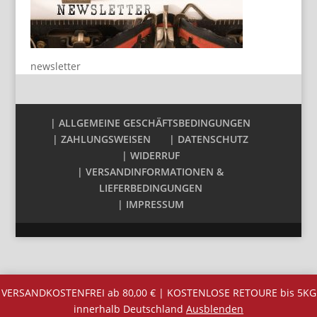
newsletter
| ALLGEMEINE GESCHÄFTSBEDINGUNGEN
| ZAHLUNGSWEISEN
| DATENSCHUTZ
| WIDERRUF
| VERSANDINFORMATIONEN &
LIEFERBEDINGUNGEN
| IMPRESSUM
VERSANDKOSTENFREI ab 80,00 € | KOSTENLOSE RETOURE bis 5KG
innerhalb Deutschland
Ausblenden