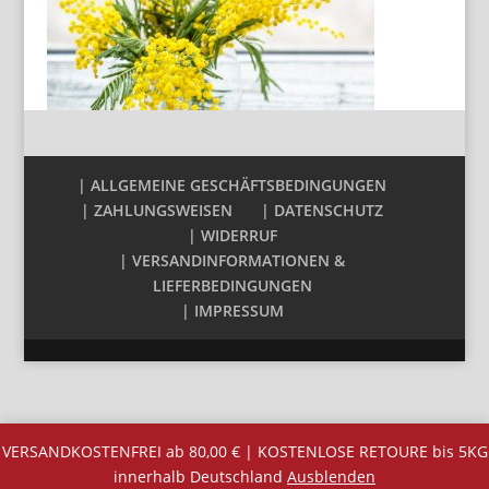
| ALLGEMEINE GESCHÄFTSBEDINGUNGEN
| ZAHLUNGSWEISEN
| DATENSCHUTZ
| WIDERRUF
| VERSANDINFORMATIONEN &
LIEFERBEDINGUNGEN
| IMPRESSUM
VERSANDKOSTENFREI ab 80,00 € | KOSTENLOSE RETOURE bis 5KG
innerhalb Deutschland
Ausblenden