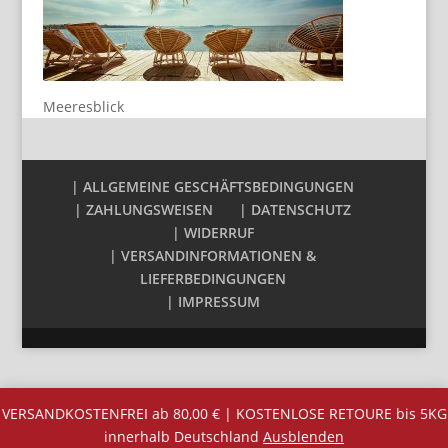
Meeresblick
| ALLGEMEINE GESCHÄFTSBEDINGUNGEN
| ZAHLUNGSWEISEN
| DATENSCHUTZ
| WIDERRUF
| VERSANDINFORMATIONEN &
LIEFERBEDINGUNGEN
| IMPRESSUM
VERSANDKOSTENFREI ab 80,00 € | KOSTENLOSE RETOURE bis 5KG
innerhalb Deutschland
Ausblenden