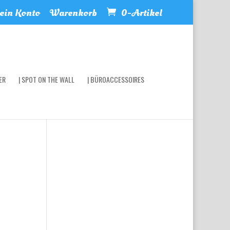
in Konto
Warenkorb
0-Artikel
ER
| SPOT ON THE WALL
| BÜROACCESSOIRES