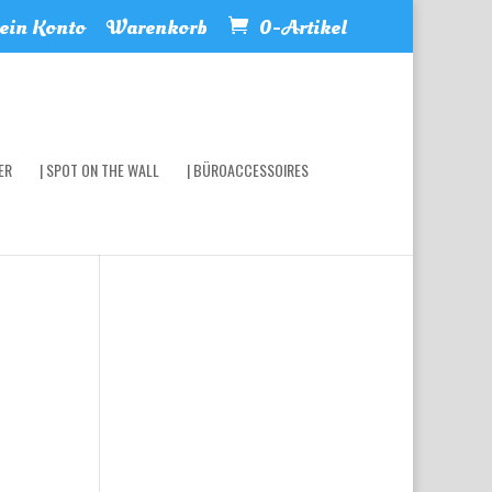
in Konto
Warenkorb
0-Artikel
ER
| SPOT ON THE WALL
| BÜROACCESSOIRES