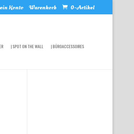
in Konto
Warenkorb
0-Artikel
ER
| SPOT ON THE WALL
| BÜROACCESSOIRES