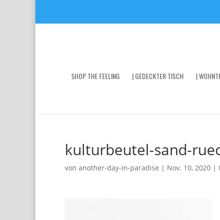
SHOP THE FEELING
| GEDECKTER TISCH
| WOHNTE
kulturbeutel-sand-rue
von
another-day-in-paradise
|
Nov. 10, 2020
|