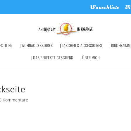
Wunschliste
Me
XTILIEN
| WOHNACCESSOIRES
| TASCHEN & ACCESSOIRES
| KINDERZIMM
| DAS PERFEKTE GESCHENK
| ÜBER MICH
ckseite
0 Kommentare