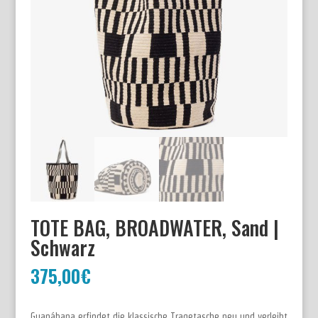
TOTE BAG, BROADWATER, Sand |
Schwarz
375,00
€
Guanábana erfindet die klassische Tragetasche neu und verleiht