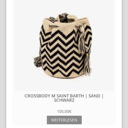
LB
CROSSBODY M SAINT BARTH | SAND |
AN
SCHWARZ
105,00
€
WEITERLESEN