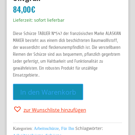
84,00
€
Lieferzeit: sofort lieferbar
Diese Schürze TABLIER N°547 der französischen Marke ALASKAN
MAKER besteht aus einem dick beschichteten Baumwolllstoff,
der wasserdicht und fleckenunempfindlich ist. Die verstellbaren
Riemen der Schürze sind aus bequemem, pflanzlich gegerbtem
Leder gefertigt, um Haltbarkeit und Funktionalität zu
gewährleisten. Ein robustes Produkt für unzählige
Einsatzgebiete..
Nur noch 1 vorrätig
TABLIER
In den Warenkorb
No.547,
Schürze,
Olivgrün
zur Wunschliste hinzufügen
Menge
Schlagwörter:
Kategorien:
Arbeitsschürze
,
Für Ihn