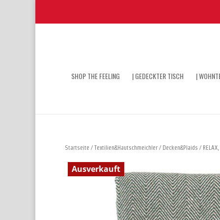
SHOP THE FEELING
| GEDECKTER TISCH
| WOHNTE
Startseite
/
Textilien&Hautschmeichler
/
Decken&Plaids
/ RELAX,
Ausverkauft