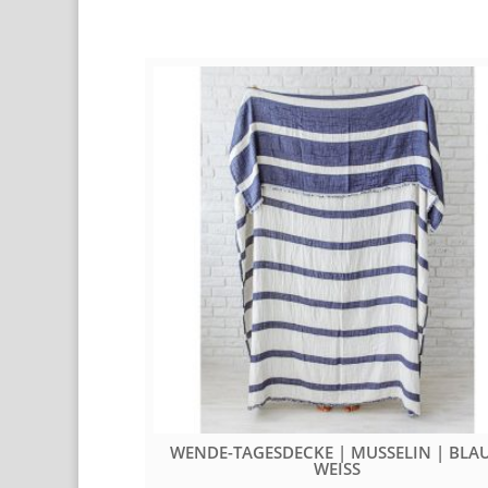
Related Products
TE DECKE,
WENDE-TAGESDECKE | MUSSELIN | BLAU
 CM X 125 CM
WEISS