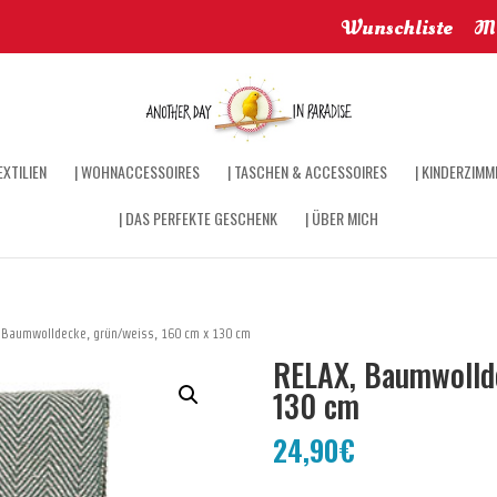
Wunschliste
Me
XTILIEN
| WOHNACCESSOIRES
| TASCHEN & ACCESSOIRES
| KINDERZIMM
| DAS PERFEKTE GESCHENK
| ÜBER MICH
 Baumwolldecke, grün/weiss, 160 cm x 130 cm
RELAX, Baumwollde
130 cm
24,90
€