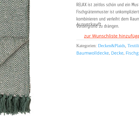
RELAX ist zeitlos schön und ein Mu
Fischgrätenmuster ist unkomplizier
kombinieren und verleiht dem Raum
Ausverkauft
Vordergrund zu drängen.
zur Wunschliste hinzufüg
Kategorien:
Decken&Plaids
,
Textil
Baumwolldecke
,
Decke
,
Fischg