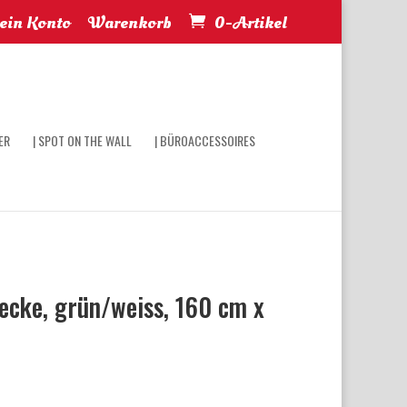
in Konto
Warenkorb
0-Artikel
ER
| SPOT ON THE WALL
| BÜROACCESSOIRES
cke, grün/weiss, 160 cm x