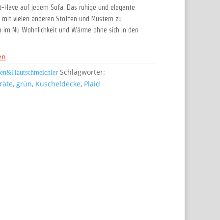
st-Have auf jedem Sofa. Das ruhige und elegante
t mit vielen anderen Stoffen und Mustern zu
 im Nu Wohnlichkeit und Wärme ohne sich in den
en
Schlagwörter:
ien&Hautschmeichler
räte
,
grün
,
Kuscheldecke
,
Plaid