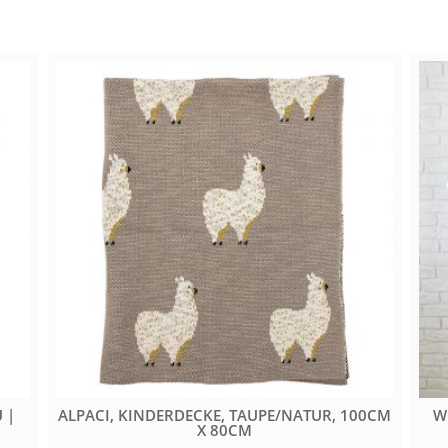
 |
ALPACI, KINDERDECKE, TAUPE/NATUR, 100CM
W
X 80CM