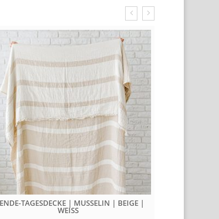
ENDE-TAGESDECKE | MUSSELIN | BEIGE |
BLACK&WHITE
WEISS