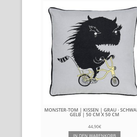
BERGRAU, 40 CM
MONSTER-TOM | KISSEN | GRAU · SCHWA
GELB | 50 CM X 50 CM
44,90
€
RB
IN DEN WARENKORB