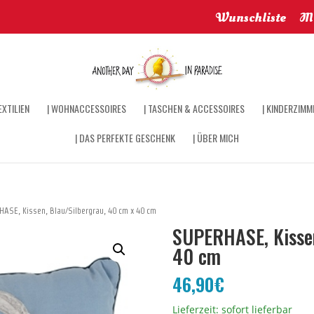
Wunschliste
Me
XTILIEN
| WOHNACCESSOIRES
| TASCHEN & ACCESSOIRES
| KINDERZIMM
| DAS PERFEKTE GESCHENK
| ÜBER MICH
ASE, Kissen, Blau/Silbergrau, 40 cm x 40 cm
SUPERHASE, Kissen
40 cm
46,90
€
Lieferzeit: sofort lieferbar