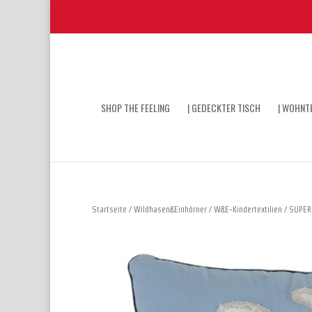
SHOP THE FEELING
| GEDECKTER TISCH
| WOHNTE
Startseite
/
Wildhasen&Einhörner
/
W&E-Kindertextilien
/ SUPERH