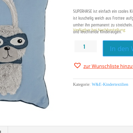
SUPERHASE ist einfach ein cooles K
ist kuschelig weich aus Frottee a
umher ihn permanent zu streicheln.
Verfügbar bei Nachbestellung
und leuchtende Kinderaugen.
SUPERHASE,
In den
Kissen,
Blau/Silbergrau,
40
zur Wunschliste hinz
cm
x
40
Kategorie:
W&E-Kindertextilien
cm
Menge
n