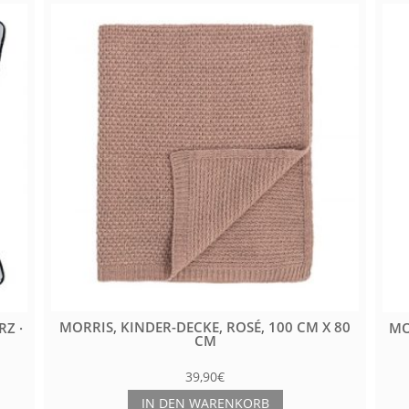
MORRIS, KINDER-DECKE, ROSÉ, 100 CM X 80
RZ ·
MO
CM
39,90
€
IN DEN WARENKORB